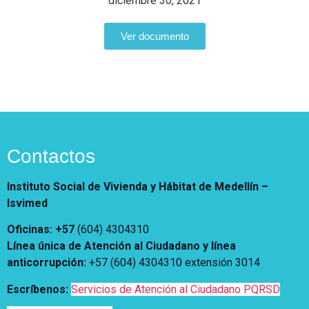
Notificaciones
diciembre 30, 2021
Vivienda
Vivienda Nueva
Convocatorias
Ver documento
Vivienda un proyecto
familiar
Nosotros
Titulación
¿Qué es el ISVIMED?
Arrendamiento temporal
Opciones de accesibilidad
Plan de Desarrollo
Reconocimiento de
Rendición de cuentas
Edificaciones – C0
Tamaño de la
Directorio de servidores
A+
A
A-
Acompañamiento Social
fuente
Contactos
Encuesta de Percepción
OPV-JVC
Contraste
Instituto Social de Vivienda y Hábitat de Medellín –
Isvimed
Centro de relevo
Oficinas: +57
(604) 4304310
Línea única de Atención al Ciudadano y línea
Más Información sobre Accesibilidad
anticorrupción
:
+57 (604) 4304310 extensión
3014
Escríbenos:
Servicios de Atención al Ciudadano PQRSD