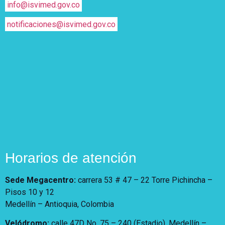
info@isvimed.gov.co
notificaciones@isvimed.gov.co
Horarios de atención
Sede Megacentro:
carrera 53 # 47 – 22 Torre Pichincha –
Pisos 10 y 12
Medellín – Antioquia, Colombia
Velódromo:
calle 47D No. 75 – 240 (Estadio). Medellín –