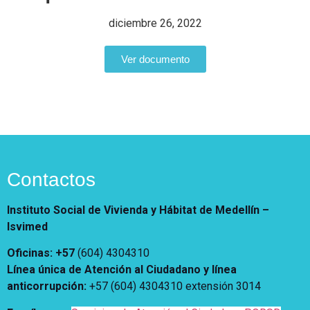
Vivienda Nueva
Convocatorias
diciembre 26, 2022
Vivienda un proyecto
familiar
Nosotros
Ver documento
Titulación
¿Qué es el ISVIMED?
Arrendamiento temporal
Opciones de accesibilidad
Plan de Desarrollo
Reconocimiento de
Rendición de cuentas
Edificaciones – C0
Tamaño de la
Directorio de servidores
A+
A
A-
Acompañamiento Social
fuente
Encuesta de Percepción
OPV-JVC
Contraste
Contactos
Centro de relevo
Instituto Social de Vivienda y Hábitat de Medellín –
Isvimed
Más Información sobre Accesibilidad
Oficinas: +57
(604) 4304310
Línea única de Atención al Ciudadano y línea
anticorrupción
:
+57 (604) 4304310 extensión
3014