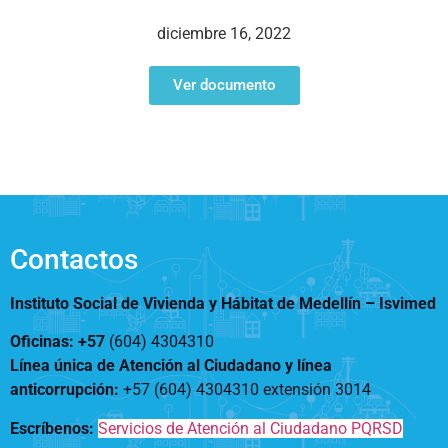
Notificaciones
Vivienda
Vivienda Nueva
diciembre 16, 2022
Convocatorias
Vivienda un proyecto
familiar
Ver documento
Nosotros
Titulación
¿Qué es el ISVIMED?
Arrendamiento temporal
Opciones de accesibilidad
Plan de Desarrollo
Reconocimiento de
Rendición de cuentas
Edificaciones – C0
Tamaño de la
Directorio de servidores
A+
A
A-
Acompañamiento Social
fuente
Encuesta de Percepción
OPV-JVC
Contactos
Contraste
Instituto Social de Vivienda y Hábitat de Medellín –
Isvimed
Centro de relevo
Oficinas: +57
(604) 4304310
Línea única de Atención al Ciudadano y línea
Más Información sobre Accesibilidad
anticorrupción
:
+57 (604) 4304310 extensión
3014
Escríbenos:
Servicios de Atención al Ciudadano PQRSD