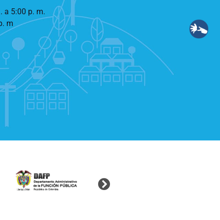
. a 5:00 p. m.
p. m