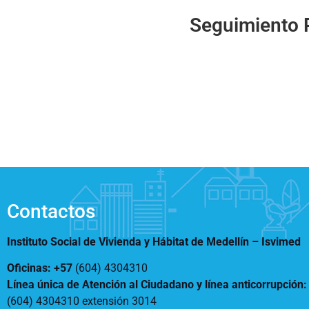
Notificaciones
Vivienda
Seguimiento 
Vivienda Nueva
Convocatorias
Vivienda un proyecto
familiar
Nosotros
Titulación
¿Qué es el ISVIMED?
Arrendamiento temporal
Opciones de accesibilidad
Plan de Desarrollo
Reconocimiento de
Rendición de cuentas
Edificaciones – C0
Tamaño de la
Directorio de servidores
A+
A
A-
Acompañamiento Social
fuente
Encuesta de Percepción
OPV-JVC
Contraste
Contactos
Centro de relevo
Instituto Social de Vivienda y Hábitat de Medellín –
Isvimed
Más Información sobre Accesibilidad
Oficinas: +57
(604) 4304310
Línea única de Atención al Ciudadano y línea anticorrupción
(604) 4304310 extensión
3014