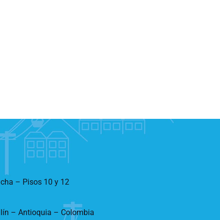
ncha – Pisos 10 y 12
llín – Antioquia – Colombia