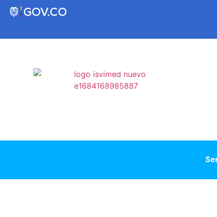
Transparencia
Servicios a la Ciudadanía
Participa
Instituto Social de Vivienda y Hábitat de
Ser
Medellín
Servicios
Mejoramiento de
Notificaciones
Vivienda