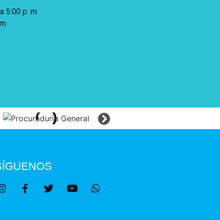
 a 5:00 p. m.
 m
SÍGUENOS