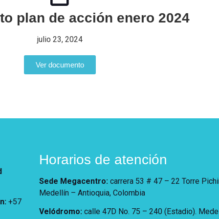
to plan de acción enero 2024
julio 23, 2024
Ver documento
Horarios de atención
d
Sede Megacentro:
carrera 53 # 47 – 22 Torre Pich
Medellín – Antioquia, Colombia
ón
:
+57
Velódromo:
calle 47D No. 75 – 240 (Estadio). Medel