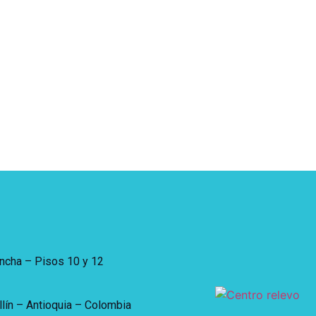
incha – Pisos 10 y 12
lín – Antioquia – Colombia