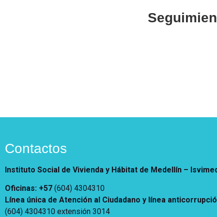
Vivienda Nueva
Seguimien
Convocatorias
Vivienda un proyecto
familiar
Nosotros
Titulación
¿Qué es el ISVIMED?
Arrendamiento temporal
Opciones de accesibilidad
Plan de Desarrollo
Reconocimiento de
Rendición de cuentas
Edificaciones – C0
Tamaño de la
Directorio de servidores
A+
A
A-
Acompañamiento Social
fuente
Encuesta de Percepción
OPV-JVC
Contraste
Centro de relevo
Contactos
Instituto Social de Vivienda y Hábitat de Medellín –
Isvime
Más Información sobre Accesibilidad
Oficinas: +57
(604) 4304310
Línea única de Atención al Ciudadano y línea anticorrupci
(604) 4304310 extensión
3014