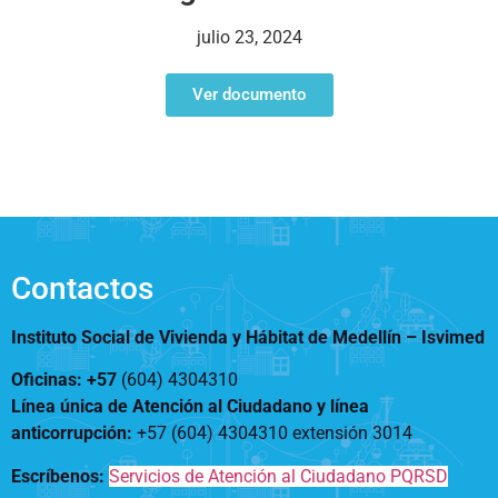
Notificaciones
Vivienda
Vivienda Nueva
julio 23, 2024
Convocatorias
Vivienda un proyecto
familiar
Ver documento
Nosotros
Titulación
¿Qué es el ISVIMED?
Arrendamiento temporal
Opciones de accesibilidad
Plan de Desarrollo
Reconocimiento de
Rendición de cuentas
Edificaciones – C0
Tamaño de la
Directorio de servidores
A+
A
A-
Acompañamiento Social
fuente
Encuesta de Percepción
OPV-JVC
Contactos
Contraste
Instituto Social de Vivienda y Hábitat de Medellín –
Isvimed
Centro de relevo
Oficinas: +57
(604) 4304310
Línea única de Atención al Ciudadano y línea
Más Información sobre Accesibilidad
anticorrupción
:
+57 (604) 4304310 extensión
3014
Escríbenos:
Servicios de Atención al Ciudadano PQRSD