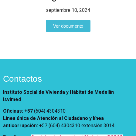
Notificaciones
Vivienda
Vivienda Nueva
septiembre 10, 2024
Convocatorias
Vivienda un proyecto
familiar
Ver documento
Nosotros
Titulación
¿Qué es el ISVIMED?
Arrendamiento temporal
Opciones de accesibilidad
Plan de Desarrollo
Reconocimiento de
Rendición de cuentas
Edificaciones – C0
Tamaño de la
Directorio de servidores
A+
A
A-
Acompañamiento Social
fuente
Encuesta de Percepción
OPV-JVC
Contactos
Contraste
Instituto Social de Vivienda y Hábitat de Medellín –
Centro de relevo
Isvimed
Oficinas: +57
(604) 4304310
Más Información sobre Accesibilidad
Línea única de Atención al Ciudadano y línea
anticorrupción
:
+57 (604) 4304310 extensión
3014