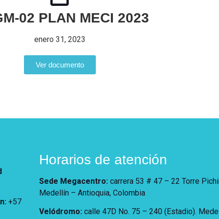
GM-02 PLAN MECI 2023
enero 31, 2023
Ver documento
Horarios de atención
d
Sede Megacentro:
carrera 53 # 47 – 22 Torre Pich
Medellín – Antioquia, Colombia
ón
:
+57
Velódromo:
calle 47D No. 75 – 240 (Estadio). Medel