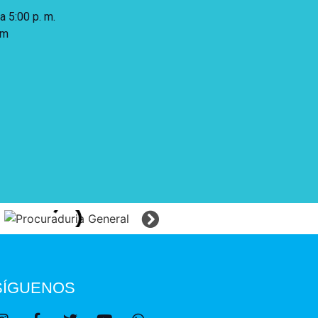
 a 5:00 p. m.
 m
SÍGUENOS