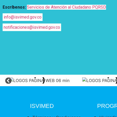
Escríbenos:
Servicios de Atención al Ciudadano PQRSD
info@isvimed.gov.co
notificaciones@isvimed.gov.co
ISVIMED
PROG