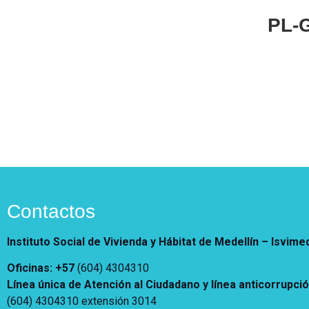
Notificaciones
Vivienda
Vivienda Nueva
PL-
Convocatorias
Vivienda un proyecto
familiar
Nosotros
Titulación
¿Qué es el ISVIMED?
Arrendamiento temporal
Opciones de accesibilidad
Plan de Desarrollo
Reconocimiento de
Rendición de cuentas
Edificaciones – C0
Tamaño de la
Directorio de servidores
A+
A
A-
Acompañamiento Social
fuente
Encuesta de Percepción
OPV-JVC
Contraste
Contactos
Centro de relevo
Instituto Social de Vivienda y Hábitat de Medellín –
Isvime
Más Información sobre Accesibilidad
Oficinas: +57
(604) 4304310
Línea única de Atención al Ciudadano y línea anticorrupci
(604) 4304310 extensión
3014