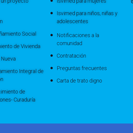
 un proyecto
Isvimed para mujeres
Isvimed para niños, niñas y
ón
adolescentes
amiento Social
Notificaciones a la
comunidad
iento de Vivienda
Contratación
a Nueva
Preguntas frecuentes
miento Integral de
ón
Carta de trato digno
imiento de
iones- Curaduría