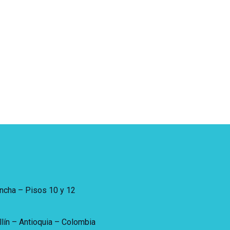
incha – Pisos 10 y 12
lín – Antioquia – Colombia