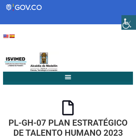
Transparencia
Servicios a la Ciudadanía
Participa
Instituto Social de Vivienda y
Hábitat de Medellín
PL-GH-07 PLAN ESTRATÉGICO
Servicios
Mejoramiento de
DE TALENTO HUMANO 2023