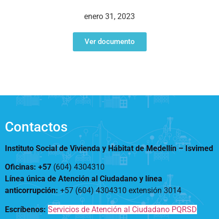
Notificaciones
Vivienda
Vivienda Nueva
enero 31, 2023
Convocatorias
Vivienda un proyecto
familiar
Ver documento
Nosotros
Titulación
¿Qué es el ISVIMED?
Arrendamiento temporal
Opciones de accesibilidad
Plan de Desarrollo
Reconocimiento de
Rendición de cuentas
Edificaciones – C0
Tamaño de la
Directorio de servidores
A+
A
A-
Acompañamiento Social
fuente
Encuesta de Percepción
OPV-JVC
Contactos
Contraste
Instituto Social de Vivienda y Hábitat de Medellín –
Isvimed
Centro de relevo
Oficinas: +57
(604) 4304310
Línea única de Atención al Ciudadano y línea
Más Información sobre Accesibilidad
anticorrupción
:
+57 (604) 4304310 extensión
3014
Escríbenos:
Servicios de Atención al Ciudadano PQRSD