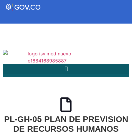
Transparencia
Servicios a la Ciudadanía
Participa
Instituto Social de Vivienda y
Hábitat de Medellín
Servicios
PL-GH-05 PLAN DE PREVISION
Mejoramiento de
DE RECURSOS HUMANOS
Notificaciones
Vivienda