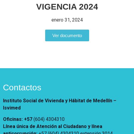
Vivienda Nueva
VIGENCIA 2024
Convocatorias
Vivienda un proyecto
enero 31, 2024
familiar
Nosotros
Titulación
¿Qué es el ISVIMED?
Ver documento
Arrendamiento temporal
Opciones de accesibilidad
Plan de Desarrollo
Reconocimiento de
Rendición de cuentas
Edificaciones – C0
Tamaño de la
Directorio de servidores
A+
A
A-
Acompañamiento Social
fuente
Encuesta de Percepción
OPV-JVC
Contraste
Contactos
Centro de relevo
Instituto Social de Vivienda y Hábitat de Medellín –
Más Información sobre Accesibilidad
Isvimed
Oficinas: +57
(604) 4304310
Línea única de Atención al Ciudadano y línea
anticorrupción
:
+57 (604) 4304310 extensión
3014