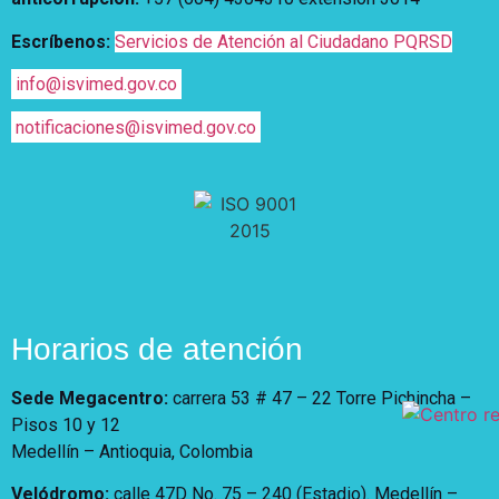
Escríbenos:
Servicios de Atención al Ciudadano PQRSD
info@isvimed.gov.co
notificaciones@isvimed.gov.co
Horarios de atención
Sede Megacentro:
carrera 53 # 47 – 22 Torre Pichincha –
Pisos 10 y 12
Medellín – Antioquia, Colombia
Velódromo:
calle 47D No. 75 – 240 (Estadio). Medellín –