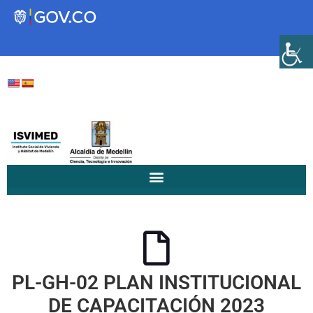
Transparencia
Servicios a la Ciudadanía
Participa
Instituto Social de Vivienda y
Hábitat de Medellín
PL-GH-02 PLAN INSTITUCIONAL
Servicios
Mejoramiento de
DE CAPACITACIÓN 2023