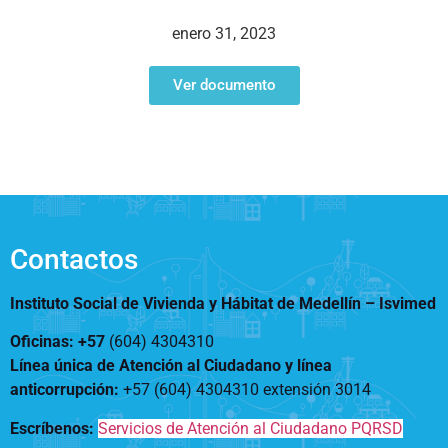
Notificaciones
Vivienda
Vivienda Nueva
enero 31, 2023
Convocatorias
Vivienda un proyecto
familiar
Ver documento
Nosotros
Titulación
¿Qué es el ISVIMED?
Arrendamiento temporal
Opciones de accesibilidad
Plan de Desarrollo
Reconocimiento de
Rendición de cuentas
Edificaciones – C0
Tamaño de la
Directorio de servidores
A+
A
A-
Acompañamiento Social
fuente
Encuesta de Percepción
OPV-JVC
Contactos
Contraste
Instituto Social de Vivienda y Hábitat de Medellín –
Isvimed
Centro de relevo
Oficinas: +57
(604) 4304310
Línea única de Atención al Ciudadano y línea
Más Información sobre Accesibilidad
anticorrupción
:
+57 (604) 4304310 extensión
3014
Escríbenos:
Servicios de Atención al Ciudadano PQRSD