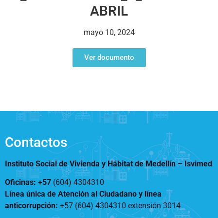
ABRIL
Vivienda Nueva
Convocatorias
Vivienda un proyecto
mayo 10, 2024
familiar
Nosotros
Titulación
¿Qué es el ISVIMED?
Ver documento
Arrendamiento temporal
Opciones de accesibilidad
Plan de Desarrollo
Reconocimiento de
Rendición de cuentas
Edificaciones – C0
Tamaño de la
Directorio de servidores
A+
A
A-
Acompañamiento Social
fuente
Encuesta de Percepción
OPV-JVC
Contraste
Contactos
Centro de relevo
Instituto Social de Vivienda y Hábitat de Medellín –
Isvimed
Más Información sobre Accesibilidad
Oficinas: +57
(604) 4304310
Línea única de Atención al Ciudadano y línea
anticorrupción
:
+57 (604) 4304310 extensión
3014