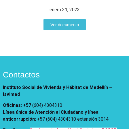
Vivienda Nueva
Convocatorias
enero 31, 2023
Vivienda un proyecto
familiar
Nosotros
Ver documento
Titulación
¿Qué es el ISVIMED?
Arrendamiento temporal
Opciones de accesibilidad
Plan de Desarrollo
Reconocimiento de
Rendición de cuentas
Edificaciones – C0
Tamaño de la
Directorio de servidores
A+
A
A-
Acompañamiento Social
fuente
Encuesta de Percepción
OPV-JVC
Contraste
Contactos
Centro de relevo
Instituto Social de Vivienda y Hábitat de Medellín –
Isvimed
Más Información sobre Accesibilidad
Oficinas: +57
(604) 4304310
Línea única de Atención al Ciudadano y línea
anticorrupción
:
+57 (604) 4304310 extensión
3014