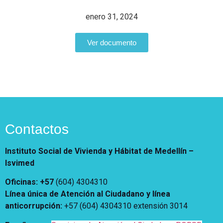
Notificaciones
Vivienda
Vivienda Nueva
enero 31, 2024
Convocatorias
Vivienda un proyecto
familiar
Ver documento
Nosotros
Titulación
¿Qué es el ISVIMED?
Arrendamiento temporal
Opciones de accesibilidad
Plan de Desarrollo
Reconocimiento de
Rendición de cuentas
Edificaciones – C0
Tamaño de la
Directorio de servidores
A+
A
A-
Acompañamiento Social
fuente
Encuesta de Percepción
OPV-JVC
Contactos
Contraste
Instituto Social de Vivienda y Hábitat de Medellín –
Centro de relevo
Isvimed
Oficinas: +57
(604) 4304310
Más Información sobre Accesibilidad
Línea única de Atención al Ciudadano y línea
anticorrupción
:
+57 (604) 4304310 extensión
3014