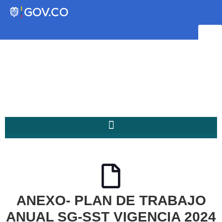
Transparencia
Servicios a la Ciudadanía
Participa
Instituto Social de Vivienda y
Hábitat de Medellín
ANEXO- PLAN DE TRABAJO
Servicios
Mejoramiento de
ANUAL SG-SST VIGENCIA 2024