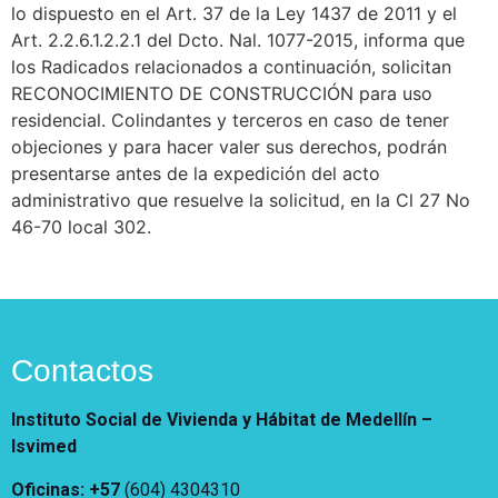
Notificaciones
Vivienda
lo dispuesto en el Art. 37 de la Ley 1437 de 2011 y el
Vivienda Nueva
Art. 2.2.6.1.2.2.1 del Dcto. Nal. 1077-2015, informa que
Convocatorias
Vivienda un proyecto
los Radicados relacionados a continuación, solicitan
familiar
RECONOCIMIENTO DE CONSTRUCCIÓN para uso
Nosotros
residencial. Colindantes y terceros en caso de tener
Titulación
¿Qué es el ISVIMED?
objeciones y para hacer valer sus derechos, podrán
Arrendamiento temporal
Opciones de accesibilidad
Plan de Desarrollo
presentarse antes de la expedición del acto
Reconocimiento de
Rendición de cuentas
administrativo que resuelve la solicitud, en la Cl 27 No
Edificaciones – C0
Tamaño de la
Directorio de servidores
A+
A
A-
46-70 local 302.
Acompañamiento Social
fuente
Encuesta de Percepción
OPV-JVC
Contraste
Centro de relevo
Contactos
Más Información sobre Accesibilidad
Instituto Social de Vivienda y Hábitat de Medellín –
Isvimed
Oficinas: +57
(604) 4304310