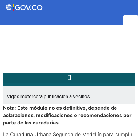
Transparencia
Servicios a la Ciudadanía
Participa
/
/
Home
Notificaciones a la Comunidad...
Instituto Social de Vivienda y
Vigesimotercera publicación a vecinos...
Hábitat de Medellín
Nota: Este módulo no es definitivo, depende de
aclaraciones, modificaciones o recomendaciones por
parte de las curadurías.
Servicios
Mejoramiento de
La Curaduría Urbana Segunda de Medellín para cumplir