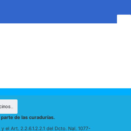
inos...
parte de las curadurías.
el Art. 2.2.6.1.2.2.1 del Dcto. Nal. 1077-