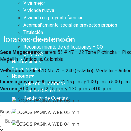
Vivir mejor
Vivienda nueva
Vivienda un proyecto familiar
Acompañamiento social en proyectos propios
Titulación
Horarios de atención
Arrendamiento temporal
Reconocimiento de edificaciones – CO
Sede Megacentro:
carrera 53 # 47 – 22 Torre Pichincha – Pis
OPV-JVC
Medellín – Antioquia, Colombia
Notificaciones
Convocatorias
Velódromo:
calle 47D No. 75 – 240 (Estadio). Medellín – Antio
Nosotros
Lunes a jueves
:
8:00 a. m. a 12:15 p. m.
y 1:30 p. m. a 5:00 p. m.
¿Qué es el Isvimed?
Viernes:
8:00 a. m. a 12:15 p.m. y 1:30 p. m. a 4:00 p. m
Plan de Desarrollo
Rendición de Cuentas
Buscar