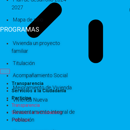
2027
Mapa de sitio
PROGRAMAS
Vivienda un proyecto
familiar
Titulación
Acompañamiento Social
Transparencia
Mejoramiento de Vivienda
Servicios a la Ciudadanía
Participa
Vivienda Nueva
Transparencia
Reasentamiento Integral de
Servicios a la Ciudadanía
Población
Participa