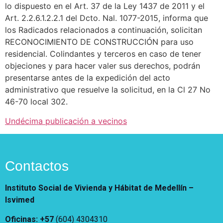
lo dispuesto en el Art. 37 de la Ley 1437 de 2011 y el
Vivienda Nueva
Convocatorias
Art. 2.2.6.1.2.2.1 del Dcto. Nal. 1077-2015, informa que
Vivienda un proyecto
los Radicados relacionados a continuación, solicitan
familiar
Nosotros
RECONOCIMIENTO DE CONSTRUCCIÓN para uso
Titulación
¿Qué es el ISVIMED?
residencial. Colindantes y terceros en caso de tener
Arrendamiento temporal
Opciones de accesibilidad
Plan de Desarrollo
objeciones y para hacer valer sus derechos, podrán
Reconocimiento de
Rendición de cuentas
presentarse antes de la expedición del acto
Edificaciones – C0
Tamaño de la
administrativo que resuelve la solicitud, en la Cl 27 No
Directorio de servidores
A+
A
A-
Acompañamiento Social
fuente
46-70 local 302.
Encuesta de Percepción
OPV-JVC
Undécima publicación a vecinos
Contraste
Centro de relevo
Contactos
Más Información sobre Accesibilidad
Instituto Social de Vivienda y Hábitat de Medellín –
Isvimed
Oficinas: +57
(604) 4304310