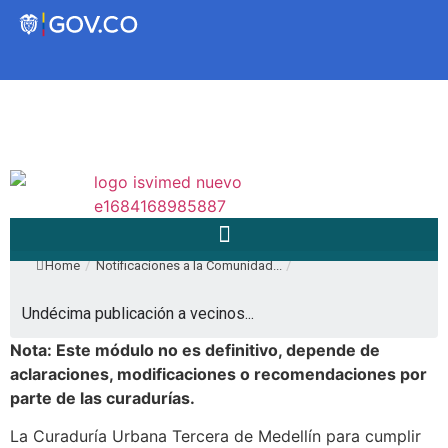
Transparencia
Servicios a la Ciudadanía
Participa
/
/
Home
Notificaciones a la Comunidad...
Instituto Social de Vivienda y
Undécima publicación a vecinos...
Hábitat de Medellín
Nota: Este módulo no es definitivo, depende de
aclaraciones, modificaciones o recomendaciones por
Servicios
parte de las curadurías.
Mejoramiento de
Notificaciones
La Curaduría Urbana Tercera de Medellín para cumplir
Vivienda