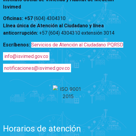
Vivienda Nueva
Isvimed
Convocatorias
Vivienda un proyecto
Oficinas: +57
(604) 4304310
familiar
Nosotros
Línea única de Atención al Ciudadano y línea
Titulación
¿Qué es el ISVIMED?
anticorrupción
:
+57 (604) 4304310 extensión
3014
Arrendamiento temporal
Opciones de accesibilidad
Plan de Desarrollo
Reconocimiento de
Escríbenos:
Servicios de Atención al Ciudadano PQRSD
Rendición de cuentas
Edificaciones – C0
Tamaño de la
Directorio de servidores
A+
A
A-
info@isvimed.gov.co
Acompañamiento Social
fuente
Encuesta de Percepción
OPV-JVC
notificaciones@isvimed.gov.co
Contraste
Centro de relevo
Más Información sobre Accesibilidad
Horarios de atención