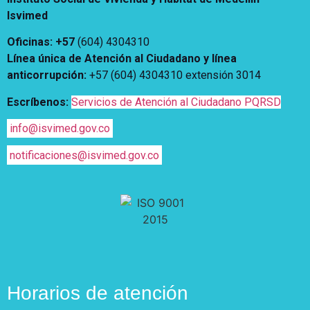
Vivienda Nueva
Isvimed
Convocatorias
Vivienda un proyecto
Oficinas: +57
(604) 4304310
familiar
Nosotros
Línea única de Atención al Ciudadano y línea
Titulación
¿Qué es el ISVIMED?
anticorrupción
:
+57 (604) 4304310 extensión
3014
Arrendamiento temporal
Opciones de accesibilidad
Plan de Desarrollo
Escríbenos:
Servicios de Atención al Ciudadano PQRSD
Reconocimiento de
Rendición de cuentas
Edificaciones – C0
Tamaño de la
Directorio de servidores
info@isvimed.gov.co
A+
A
A-
Acompañamiento Social
fuente
Encuesta de Percepción
notificaciones@isvimed.gov.co
OPV-JVC
Contraste
Centro de relevo
Más Información sobre Accesibilidad
Horarios de atención