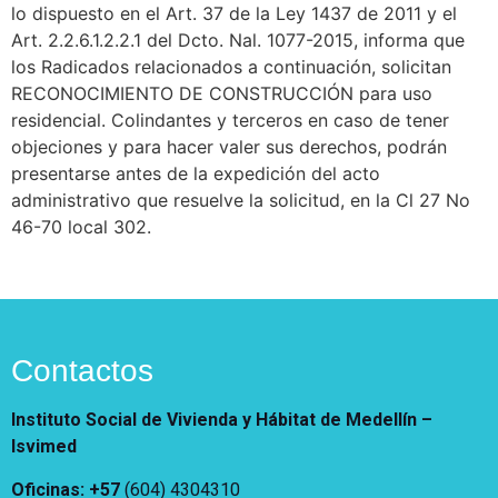
lo dispuesto en el Art. 37 de la Ley 1437 de 2011 y el
Vivienda Nueva
Convocatorias
Art. 2.2.6.1.2.2.1 del Dcto. Nal. 1077-2015, informa que
Vivienda un proyecto
los Radicados relacionados a continuación, solicitan
familiar
Nosotros
RECONOCIMIENTO DE CONSTRUCCIÓN para uso
Titulación
¿Qué es el ISVIMED?
residencial. Colindantes y terceros en caso de tener
Arrendamiento temporal
Opciones de accesibilidad
Plan de Desarrollo
objeciones y para hacer valer sus derechos, podrán
Reconocimiento de
Rendición de cuentas
presentarse antes de la expedición del acto
Edificaciones – C0
Tamaño de la
administrativo que resuelve la solicitud, en la Cl 27 No
Directorio de servidores
A+
A
A-
Acompañamiento Social
fuente
46-70 local 302.
Encuesta de Percepción
OPV-JVC
Contraste
Centro de relevo
Contactos
Más Información sobre Accesibilidad
Instituto Social de Vivienda y Hábitat de Medellín –
Isvimed
Oficinas: +57
(604) 4304310