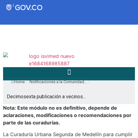
Transparencia
Servicios a la Ciudadanía
Participa
/
/
Home
Notificaciones a la Comunidad...
Instituto Social de Vivienda y
Decimosexta publicación a vecinos...
Hábitat de Medellín
Nota: Este módulo no es definitivo, depende de
aclaraciones, modificaciones o recomendaciones por
Servicios
parte de las curadurías.
Mejoramiento de
Notificaciones
La Curaduría Urbana Segunda de Medellín para cumplir
Vivienda