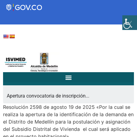
Transparencia
Servicios a la Ciudadanía
Participa
/
/
Home
Notificaciones a la Comunidad...
Instituto Social de Vivienda y
Apertura convocatoria de inscripción...
Hábitat de Medellín
Resolución 2598 de agosto 19 de 2025 «Por la cual se
realiza la apertura de la identificación de la demanda en
el Distrito de Medellín para la postulación y asignación
Servicios
del Subsidio Distrital de Vivienda el cual será aplicado
Mejoramiento de
en el proyecto habitacional»