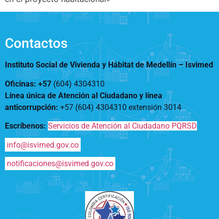
Notificaciones
Vivienda
Vivienda Nueva
Convocatorias
Vivienda un proyecto
familiar
Contactos
Nosotros
Titulación
¿Qué es el ISVIMED?
Instituto Social de Vivienda y Hábitat de Medellín –
Isvimed
Arrendamiento temporal
Opciones de accesibilidad
Plan de Desarrollo
Reconocimiento de
Rendición de cuentas
Oficinas: +57
(604) 4304310
Edificaciones – C0
Tamaño de la
Línea única de Atención al Ciudadano y línea
Directorio de servidores
A+
A
A-
Acompañamiento Social
fuente
anticorrupción
:
+57 (604) 4304310 extensión
3014
Encuesta de Percepción
OPV-JVC
Escríbenos:
Servicios de Atención al Ciudadano PQRSD
Contraste
info@isvimed.gov.co
Centro de relevo
notificaciones@isvimed.gov.co
Más Información sobre Accesibilidad