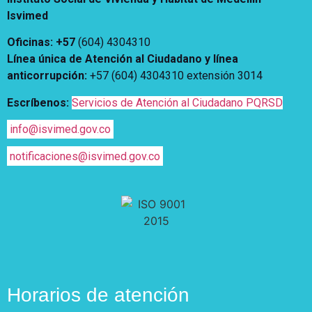
Vivienda Nueva
Isvimed
Convocatorias
Vivienda un proyecto
Oficinas: +57
(604) 4304310
familiar
Nosotros
Línea única de Atención al Ciudadano y línea
Titulación
¿Qué es el ISVIMED?
anticorrupción
:
+57 (604) 4304310 extensión
3014
Arrendamiento temporal
Opciones de accesibilidad
Plan de Desarrollo
Escríbenos:
Servicios de Atención al Ciudadano PQRSD
Reconocimiento de
Rendición de cuentas
Edificaciones – C0
Tamaño de la
Directorio de servidores
info@isvimed.gov.co
A+
A
A-
Acompañamiento Social
fuente
Encuesta de Percepción
notificaciones@isvimed.gov.co
OPV-JVC
Contraste
Centro de relevo
Más Información sobre Accesibilidad
Horarios de atención