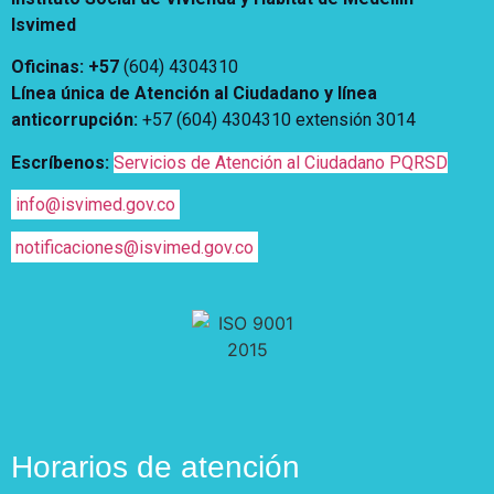
Vivienda Nueva
Isvimed
Convocatorias
Vivienda un proyecto
Oficinas: +57
(604) 4304310
familiar
Nosotros
Línea única de Atención al Ciudadano y línea
Titulación
¿Qué es el ISVIMED?
anticorrupción
:
+57 (604) 4304310 extensión
3014
Arrendamiento temporal
Opciones de accesibilidad
Plan de Desarrollo
Escríbenos:
Servicios de Atención al Ciudadano PQRSD
Reconocimiento de
Rendición de cuentas
Edificaciones – C0
Tamaño de la
Directorio de servidores
info@isvimed.gov.co
A+
A
A-
Acompañamiento Social
fuente
Encuesta de Percepción
notificaciones@isvimed.gov.co
OPV-JVC
Contraste
Centro de relevo
Más Información sobre Accesibilidad
Horarios de atención