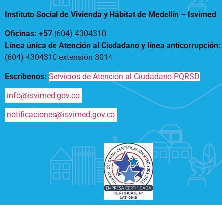
Notificaciones
Vivienda
Instituto Social de Vivienda y Hábitat de Medellín –
Isvimed
Vivienda Nueva
Convocatorias
Vivienda un proyecto
Oficinas: +57
(604) 4304310
familiar
Nosotros
Línea única de Atención al Ciudadano y línea anticorrupción
Titulación
¿Qué es el ISVIMED?
(604) 4304310 extensión
3014
Arrendamiento temporal
Opciones de accesibilidad
Plan de Desarrollo
Escríbenos:
Servicios de Atención al Ciudadano PQRSD
Reconocimiento de
Rendición de cuentas
Edificaciones – C0
Tamaño de la
info@isvimed.gov.co
Directorio de servidores
A+
A
A-
Acompañamiento Social
fuente
Encuesta de Percepción
notificaciones@isvimed.gov.co
OPV-JVC
Contraste
Centro de relevo
Más Información sobre Accesibilidad