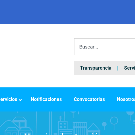
Transparencia
Serv
ervicios
Notificaciones
Convocatorias
Nosotro
/
/
4 de marzo de...
Home
Notificaciones a la Comunidad...