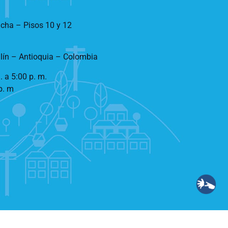
ncha – Pisos 10 y 12
llín – Antioquia – Colombia
. a 5:00 p. m.
p. m