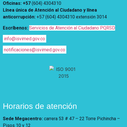
Oficinas: +57
(604) 4304310
Vivienda Nueva
Convocatorias
Línea única de Atención al Ciudadano y línea
Vivienda un proyecto
anticorrupción
:
+57 (604) 4304310 extensión
3014
familiar
Nosotros
Titulación
Escríbenos:
Servicios de Atención al Ciudadano PQRSD
¿Qué es el ISVIMED?
Arrendamiento temporal
Opciones de accesibilidad
Plan de Desarrollo
info@isvimed.gov.co
Reconocimiento de
Rendición de cuentas
Edificaciones – C0
notificaciones@isvimed.gov.co
Tamaño de la
Directorio de servidores
A+
A
A-
Acompañamiento Social
fuente
Encuesta de Percepción
OPV-JVC
Contraste
Centro de relevo
Más Información sobre Accesibilidad
Horarios de atención
Sede Megacentro:
carrera 53 # 47 – 22 Torre Pichincha –
Pisos 10 y 12