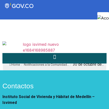
Transparencia
Servicios a la Ciudadanía
Participa
/
/
30 de octubre de...
Home
Notificaciones a la Comunidad...
Instituto Social de Vivienda y
Hábitat de Medellín
Contactos
Servicios
Instituto Social de Vivienda y Hábitat de Medellín –
Mejoramiento de
Isvimed
Notificaciones
Vivienda