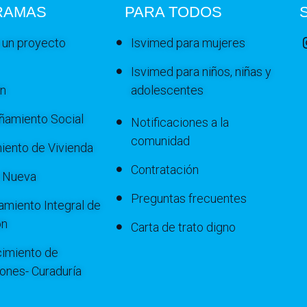
RAMAS
PARA TODOS
 un proyecto
Isvimed para mujeres
Isvimed para niños, niñas y
ón
adolescentes
amiento Social
Notificaciones a la
comunidad
iento de Vivienda
Contratación
a Nueva
Preguntas frecuentes
miento Integral de
ón
Carta de trato digno
imiento de
iones- Curaduría