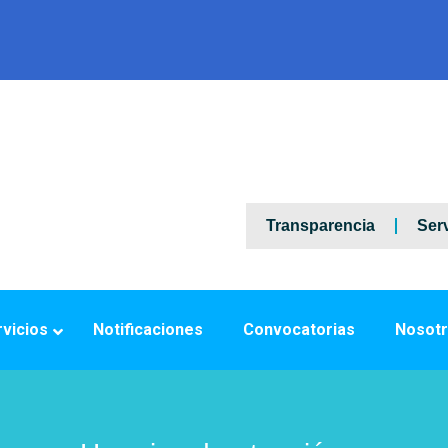
Transparencia
Serv
vicios
Notificaciones
Convocatorias
Nosot
/
/
30 de julio de...
Home
Notificaciones a la Comunidad...