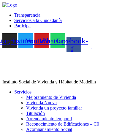
Transparencia
Servicios a la Ciudadanía
Participa
stagram
Twitter
Youtube
Whatsapp
Facebook-
f
Instituto Social de Vivienda y Hábitat de Medellín
Servicios
Mejoramiento de Vivienda
Vivienda Nueva
Vivienda un proyecto familiar
Titulación
Arrendamiento temporal
Reconocimiento de Edificaciones – C0
Acompañamiento Social