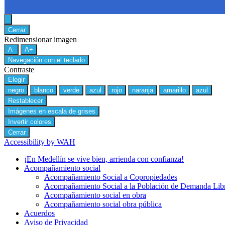
Cerrar
Redimensionar imagen
A-
A+
Navegación con el teclado
Contraste
Elegir
negro
blanco
verde
azul
rojo
naranja
amarillo
azul
Restablecer
Imágenes en escala de grises
Invertir colores
Cerrar
Accessibility by WAH
¡En Medellín se vive bien, arrienda con confianza!
Acompañamiento social
Acompañamiento Social a Copropiedades
Acompañamiento Social a la Población de Demanda Lib
Acompañamiento social en obra
Acompañamiento social obra pública
Acuerdos
Aviso de Privacidad