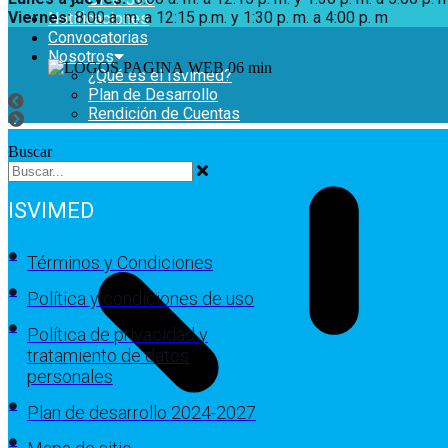
Viernes:
8:00 a. m. a 12:15 p.m. y 1:30 p. m. a 4:00 p. m
Notificaciones
Convocatorias
Nosotros
¿Qué es el Isvimed?
Plan de Desarrollo
Rendición de Cuentas
Buscar
ISVIMED
Términos y Condiciones
Política y condiciones de uso
Política de privacidad y
tratamiento de datos
personales
Plan de desarrollo 2024-2027