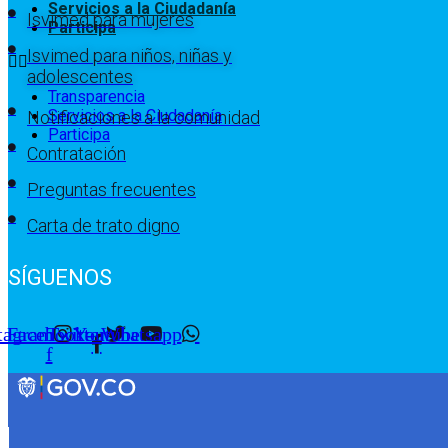
Servicios a la Ciudadanía
Isvimed para mujeres
Participa
Isvimed para niños, niñas y
adolescentes
Transparencia
Servicios a la Ciudadanía
Notificaciones a la comunidad
Participa
Contratación
Preguntas frecuentes
Carta de trato digno
SÍGUENOS
tagram
Facebook-
Twitter
Youtube
Whatsapp
f