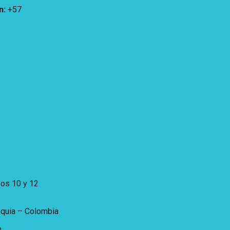
n
:
+57
sos 10 y 12
oquia – Colombia
.