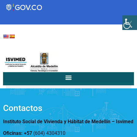
Transparencia
Servicios a la Ciudadanía
Participa
/
/
24 de mayo de...
Home
Notificaciones a la Comunidad...
Instituto Social de Vivienda y
Hábitat de Medellín
Contactos
Instituto Social de Vivienda y Hábitat de Medellín –
Isvimed
Servicios
Mejoramiento de
Oficinas: +57
(604) 4304310