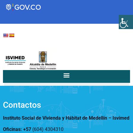
Transparencia
Servicios a la Ciudadanía
Participa
/
/
25 de febrero de...
Home
Notificaciones a la Comunidad...
Instituto Social de Vivienda y
Hábitat de Medellín
Contactos
Instituto Social de Vivienda y Hábitat de Medellín –
Isvimed
Servicios
Mejoramiento de
Oficinas: +57
(604) 4304310