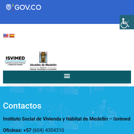
Transparencia
Servicios a la Ciudadanía
Participa
/
/
24 de mayo de...
Home
Notificaciones a la Comunidad...
Instituto Social de Vivienda y
Hábitat de Medellín
Contactos
Instituto Social de Vivienda y Hábitat de Medellín –
Isvimed
Servicios
Mejoramiento de
Oficinas: +57
(604) 4304310