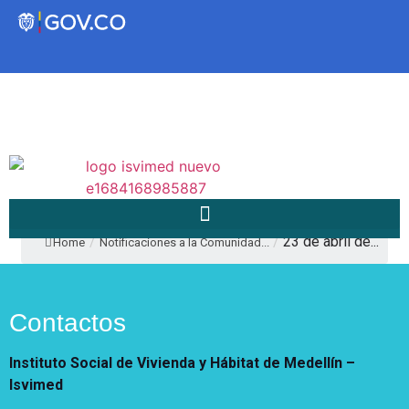
Transparencia
Servicios a la Ciudadanía
Participa
/
/
23 de abril de...
Home
Notificaciones a la Comunidad...
Instituto Social de Vivienda y
Hábitat de Medellín
Contactos
Instituto Social de Vivienda y Hábitat de Medellín –
Servicios
Isvimed
Mejoramiento de