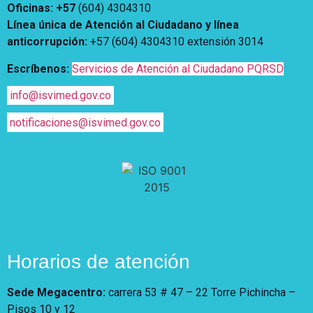
Notificaciones
Vivienda
Oficinas: +57
(604) 4304310
Vivienda Nueva
Línea única de Atención al Ciudadano y línea
Convocatorias
Vivienda un proyecto
anticorrupción
:
+57 (604) 4304310 extensión
3014
familiar
Nosotros
Escríbenos:
Servicios de Atención al Ciudadano PQRSD
Titulación
¿Qué es el ISVIMED?
Arrendamiento temporal
info@isvimed.gov.co
Opciones de accesibilidad
Plan de Desarrollo
Reconocimiento de
Rendición de cuentas
notificaciones@isvimed.gov.co
Edificaciones – C0
Tamaño de la
Directorio de servidores
A+
A
A-
Acompañamiento Social
fuente
Encuesta de Percepción
OPV-JVC
Contraste
Centro de relevo
Más Información sobre Accesibilidad
Horarios de atención
Sede Megacentro:
carrera 53 # 47 – 22 Torre Pichincha –
Pisos 10 y 12