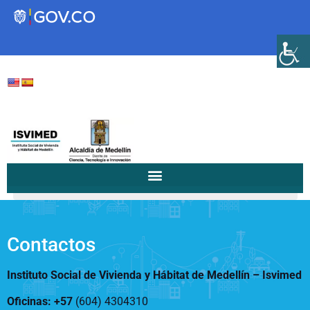
Transparencia
Servicios a la Ciudadanía
Participa
/
/
22 de mayo de...
Home
Notificaciones a la Comunidad...
Instituto Social de Vivienda y
Hábitat de Medellín
Contactos
Instituto Social de Vivienda y Hábitat de Medellín –
Isvimed
Servicios
Mejoramiento de
Oficinas: +57
(604) 4304310