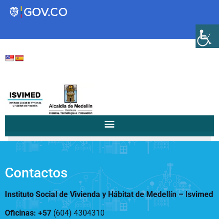
Transparencia
Servicios a la Ciudadanía
Participa
/
/
18 de marzo de...
Home
Notificaciones a la Comunidad...
Instituto Social de Vivienda y
Hábitat de Medellín
Contactos
Instituto Social de Vivienda y Hábitat de Medellín –
Isvimed
Servicios
Mejoramiento de
Oficinas: +57
(604) 4304310