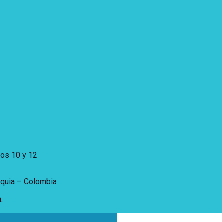
sos 10 y 12
oquia – Colombia
.