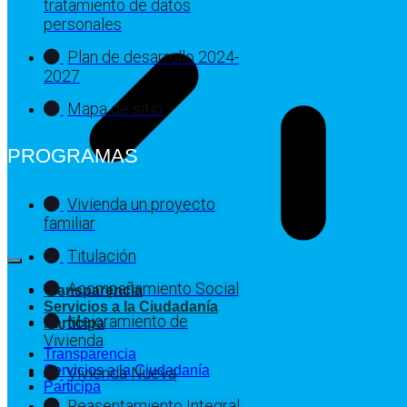
tratamiento de datos
personales
Plan de desarrollo 2024-
2027
Mapa de sitio
PROGRAMAS
Vivienda un proyecto
familiar
Titulación
Acompañamiento Social
Transparencia
Servicios a la Ciudadanía
Mejoramiento de
Participa
Vivienda
Transparencia
Servicios a la Ciudadanía
Vivienda Nueva
Participa
Reasentamiento Integral