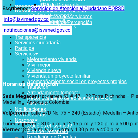
Convocatorias
Plan de Desarrollo
Escríbenos:
Servicios de Atención al Ciudadano PQRSD
Nosotros
Rendición de cuentas
¿Qué es el Isvimed?
Directorio de servidores
info@isvimed.gov.co
Plan de Desarrollo
Encuesta de Percepción
Rendición de Cuentas
notificaciones@isvimed.gov.co
Transparencia
Servicios ciudadanía
Participa
Servicios
Mejoramiento vivienda
Vivir mejor
Vivienda nueva
Vivienda un proyecto familiar
Acompañamiento social en proyectos propios
Horarios de atención
Titulación
Arrendamiento temporal
Sede Megacentro:
carrera 53 # 47 – 22 Torre Pichincha – Pi
Reconocimiento de edificaciones – CO
Medellín – Antioquia, Colombia
OPV-JVC
Notificaciones
Velódromo:
calle 47D No. 75 – 240 (Estadio). Medellín – Anti
Convocatorias
Nosotros
Lunes a jueves
:
8:00 a. m. a 12:15 p. m.
y 1:30 p. m. a 5:00 p. m
¿Qué es el Isvimed?
Viernes:
8:00 a. m. a 12:15 p.m. y 1:30 p. m. a 4:00 p. m
Plan de Desarrollo
Rendición de Cuentas