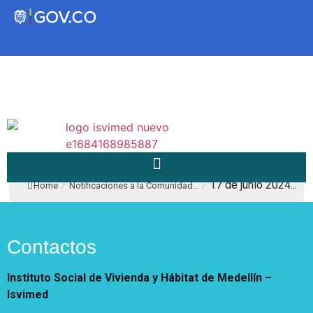
Transparencia
Servicios a la Ciudadanía
Participa
/
/
17 de junio 2024...
Home
Notificaciones a la Comunidad...
Instituto Social de Vivienda y
Hábitat de Medellín
Contactos
Servicios
Instituto Social de Vivienda y Hábitat de Medellín –
Mejoramiento de
Isvimed
Notificaciones
Vivienda