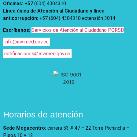
Oficinas: +57
(604) 4304310
Vivienda Nueva
Convocatorias
Línea única de Atención al Ciudadano y línea
Vivienda un proyecto
anticorrupción
:
+57 (604) 4304310 extensión
3014
familiar
Nosotros
Titulación
Escríbenos:
Servicios de Atención al Ciudadano PQRSD
¿Qué es el ISVIMED?
Arrendamiento temporal
Opciones de accesibilidad
Plan de Desarrollo
info@isvimed.gov.co
Reconocimiento de
Rendición de cuentas
Edificaciones – C0
notificaciones@isvimed.gov.co
Tamaño de la
Directorio de servidores
A+
A
A-
Acompañamiento Social
fuente
Encuesta de Percepción
OPV-JVC
Contraste
Centro de relevo
Más Información sobre Accesibilidad
Horarios de atención
Sede Megacentro:
carrera 53 # 47 – 22 Torre Pichincha –
Pisos 10 y 12