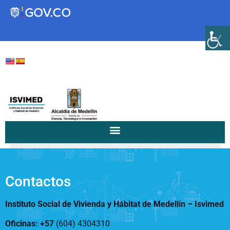
Transparencia
Servicios a la Ciudadanía
Participa
/
/
16 de mayo de...
Home
Notificaciones a la Comunidad...
Instituto Social de Vivienda y
Hábitat de Medellín
Contactos
Instituto Social de Vivienda y Hábitat de Medellín –
Isvimed
Servicios
Mejoramiento de
Oficinas: +57
(604) 4304310