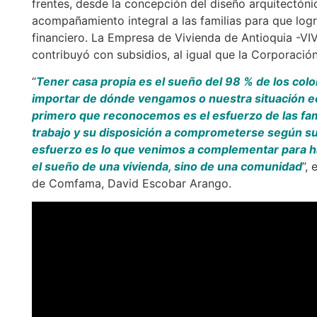
frentes, desde la concepción del diseño arquitectóni
acompañamiento integral a las familias para que logra
financiero. La Empresa de Vivienda de Antioquia -VI
contribuyó con subsidios, al igual que la Corporación
“
Tener casa propia es el sueño del 98 % de los col
importar de dónde vengamos o nuestra situación ec
primero que reconocemos es el esfuerzo de las fami
trabajo y su disposición a comprometerse según s
esfuerzo es lo que venimos a complementar para ha
el sueño de una vivienda, sino de una comunidad
”,
de Comfama, David Escobar Arango.