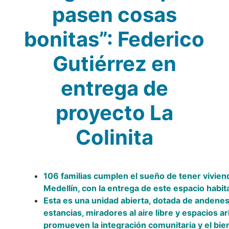
pasen cosas
Vivienda Nueva
Convocatorias
Vivienda un proyecto
bonitas”: Federico
familiar
Nosotros
Titulación
¿Qué es el ISVIMED?
Gutiérrez en
Arrendamiento temporal
Opciones de accesibilidad
Plan de Desarrollo
Reconocimiento de
entrega de
Rendición de cuentas
Edificaciones – C0
Tamaño de la
Directorio de servidores
A+
A
A-
proyecto La
Acompañamiento Social
fuente
Encuesta de Percepción
OPV-JVC
Colinita
Contraste
Centro de relevo
106 familias cumplen el sueño de tener vivien
Más Información sobre Accesibilidad
Medellín, con la entrega de este espacio habit
Esta es una unidad abierta, dotada de andenes,
estancias, miradores al aire libre y espacios 
promueven la integración comunitaria y el bie