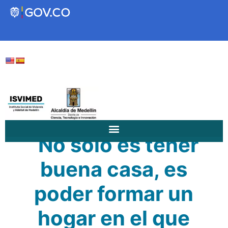
Transparencia
Servicios a la Ciudadanía
Participa
“No solo es tener
Instituto Social de Vivienda y
buena casa, es
Hábitat de Medellín
poder formar un
Servicios
hogar en el que
Mejoramiento de
Notificaciones
Vivienda