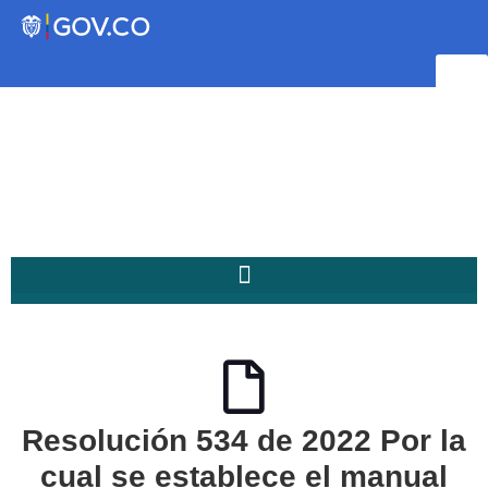
Transparencia
Servicios a la Ciudadanía
Participa
Instituto Social de Vivienda y
Hábitat de Medellín
Resolución 534 de 2022 Por la
Servicios
Mejoramiento de
cual se establece el manual