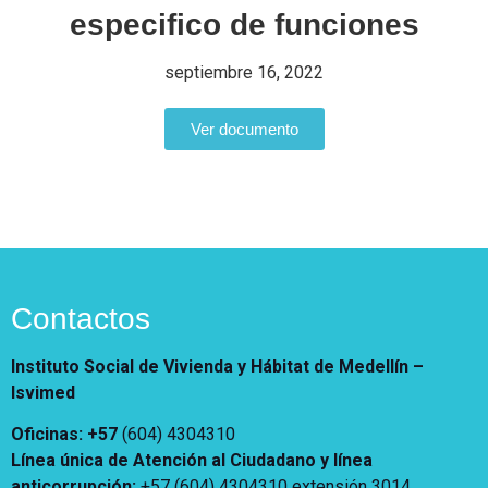
Notificaciones
Vivienda
especifico de funciones
Vivienda Nueva
Convocatorias
Vivienda un proyecto
septiembre 16, 2022
familiar
Nosotros
Titulación
¿Qué es el ISVIMED?
Ver documento
Arrendamiento temporal
Opciones de accesibilidad
Plan de Desarrollo
Reconocimiento de
Rendición de cuentas
Edificaciones – C0
Tamaño de la
Directorio de servidores
A+
A
A-
Acompañamiento Social
fuente
Encuesta de Percepción
OPV-JVC
Contraste
Contactos
Centro de relevo
Instituto Social de Vivienda y Hábitat de Medellín –
Isvimed
Más Información sobre Accesibilidad
Oficinas: +57
(604) 4304310
Línea única de Atención al Ciudadano y línea
anticorrupción
:
+57 (604) 4304310 extensión
3014