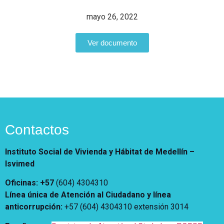
Notificaciones
Vivienda
Vivienda Nueva
mayo 26, 2022
Convocatorias
Vivienda un proyecto
familiar
Ver documento
Nosotros
Titulación
¿Qué es el ISVIMED?
Arrendamiento temporal
Opciones de accesibilidad
Plan de Desarrollo
Reconocimiento de
Rendición de cuentas
Edificaciones – C0
Tamaño de la
Directorio de servidores
A+
A
A-
Acompañamiento Social
fuente
Encuesta de Percepción
OPV-JVC
Contactos
Contraste
Instituto Social de Vivienda y Hábitat de Medellín –
Centro de relevo
Isvimed
Oficinas: +57
(604) 4304310
Más Información sobre Accesibilidad
Línea única de Atención al Ciudadano y línea
anticorrupción
:
+57 (604) 4304310 extensión
3014