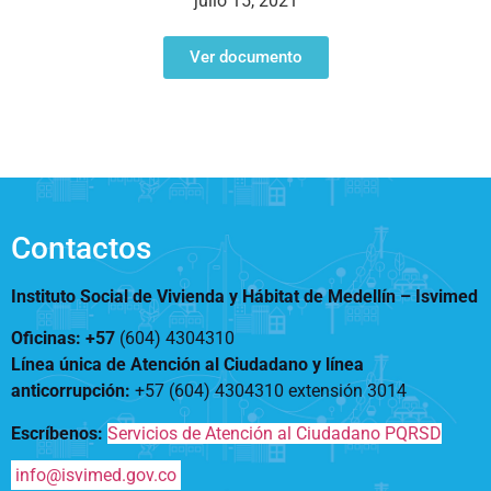
julio 15, 2021
Notificaciones
Vivienda
Vivienda Nueva
Convocatorias
Ver documento
Vivienda un proyecto
familiar
Nosotros
Titulación
¿Qué es el ISVIMED?
Arrendamiento temporal
Opciones de accesibilidad
Plan de Desarrollo
Reconocimiento de
Rendición de cuentas
Edificaciones – C0
Tamaño de la
Directorio de servidores
A+
A
A-
Acompañamiento Social
fuente
Contactos
Encuesta de Percepción
OPV-JVC
Contraste
Instituto Social de Vivienda y Hábitat de Medellín –
Isvimed
Oficinas: +57
(604) 4304310
Centro de relevo
Línea única de Atención al Ciudadano y línea
anticorrupción
:
+57 (604) 4304310 extensión
3014
Más Información sobre Accesibilidad
Escríbenos:
Servicios de Atención al Ciudadano PQRSD
info@isvimed.gov.co