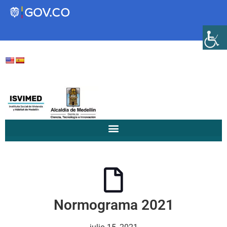
Transparencia
Servicios a la Ciudadanía
Participa
Instituto Social de Vivienda y
Hábitat de Medellín
Normograma 2021
Servicios
Mejoramiento de