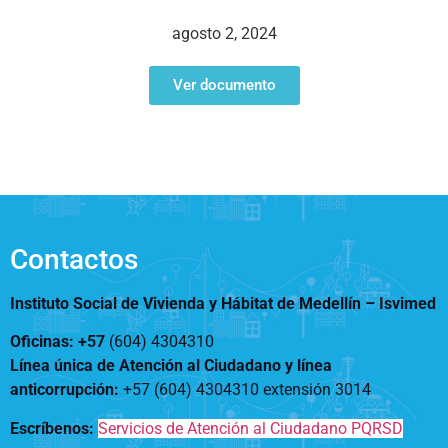
Notificaciones
Vivienda
Vivienda Nueva
agosto 2, 2024
Convocatorias
Vivienda un proyecto
familiar
Ver documento
Nosotros
Titulación
¿Qué es el ISVIMED?
Arrendamiento temporal
Opciones de accesibilidad
Plan de Desarrollo
Reconocimiento de
Rendición de cuentas
Edificaciones – C0
Tamaño de la
Directorio de servidores
A+
A
A-
Acompañamiento Social
fuente
Encuesta de Percepción
OPV-JVC
Contactos
Contraste
Instituto Social de Vivienda y Hábitat de Medellín –
Isvimed
Centro de relevo
Oficinas: +57
(604) 4304310
Línea única de Atención al Ciudadano y línea
Más Información sobre Accesibilidad
anticorrupción
:
+57 (604) 4304310 extensión
3014
Escríbenos:
Servicios de Atención al Ciudadano PQRSD