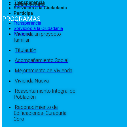
Transparencia
Mapa de sitio
Servicios a la Ciudadanía
Participa
PROGRAMAS
Transparencia
Servicios a la Ciudadanía
Vivienda un proyecto
Participa
familiar
Titulación
Acompañamiento Social
Mejoramiento de Vivienda
Vivienda Nueva
Reasentamiento Integral de
Población
Reconocimiento de
Edificaciones- Curaduría
Cero