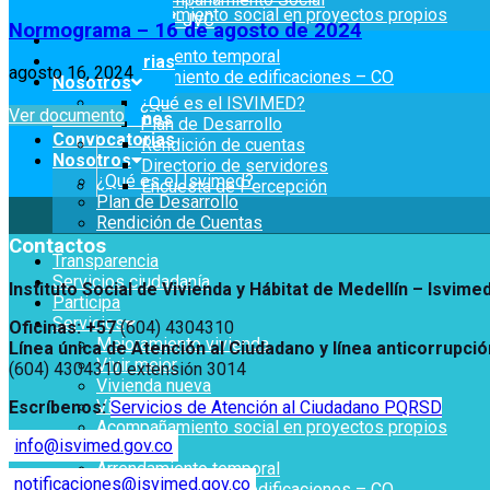
Acompañamiento social en proyectos propios
OPV-JVC
Normograma – 16 de agosto de 2024
Titulación
Notificaciones
Arrendamiento temporal
Convocatorias
agosto 16, 2024
Reconocimiento de edificaciones – CO
Servicios
Nosotros
OPV-JVC
Mejoramiento de Vivienda
¿Qué es el ISVIMED?
Ver documento
Notificaciones
Notificaciones
Vivienda Nueva
Plan de Desarrollo
Convocatorias
Vivienda un proyecto familiar
Rendición de cuentas
Nosotros
Convocatorias
Directorio de servidores
Titulación
¿Qué es el Isvimed?
Encuesta de Percepción
Arrendamiento temporal
Plan de Desarrollo
Nosotros
Reconocimiento de
Rendición de Cuentas
¿Qué es el ISVIMED?
Edificaciones – C0
Contactos
Plan de Desarrollo
Acompañamiento Social
Transparencia
Opciones de accesibilidad
Rendición de cuentas
OPV-JVC
Servicios ciudadanía
Instituto Social de Vivienda y Hábitat de Medellín –
Isvime
Directorio de servidores
Participa
Encuesta de Percepción
Tamaño de la
Servicios
A+
A
A-
Oficinas: +57
(604) 4304310
fuente
Mejoramiento vivienda
Línea única de Atención al Ciudadano y línea anticorrupció
Vivir mejor
(604) 4304310 extensión
3014
Vivienda nueva
Contraste
Vivienda un proyecto familiar
Escríbenos:
Servicios de Atención al Ciudadano PQRSD
Acompañamiento social en proyectos propios
info@isvimed.gov.co
Titulación
Centro de relevo
Arrendamiento temporal
notificaciones@isvimed.gov.co
Reconocimiento de edificaciones – CO