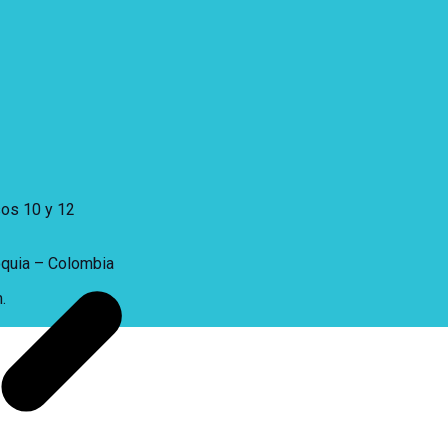
sos 10 y 12
oquia – Colombia
.