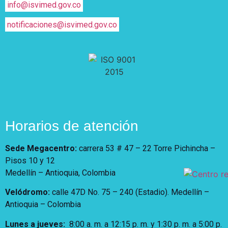
info@isvimed.gov.co
notificaciones@isvimed.gov.co
Horarios de atención
Sede Megacentro:
carrera 53 # 47 – 22 Torre Pichincha –
Pisos 10 y 12
Medellín – Antioquia, Colombia
Velódromo:
calle 47D No. 75 – 240 (Estadio). Medellín –
Antioquia – Colombia
Lunes a jueves
:
8:00 a. m. a 12:15 p. m.
y 1:30 p. m. a 5:00 p.