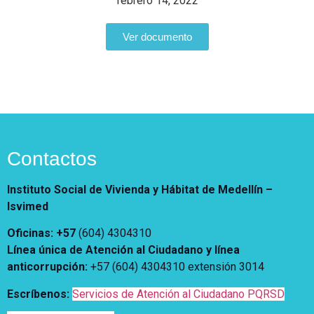
febrero 14, 2022
Vivienda Nueva
Convocatorias
Vivienda un proyecto
Ver documento
familiar
Nosotros
Titulación
¿Qué es el ISVIMED?
Arrendamiento temporal
Opciones de accesibilidad
Plan de Desarrollo
Reconocimiento de
Rendición de cuentas
Edificaciones – C0
Tamaño de la
Directorio de servidores
A+
A
A-
Acompañamiento Social
fuente
Encuesta de Percepción
Contactos
OPV-JVC
Contraste
Instituto Social de Vivienda y Hábitat de Medellín –
Isvimed
Centro de relevo
Oficinas: +57
(604) 4304310
Más Información sobre Accesibilidad
Línea única de Atención al Ciudadano y línea
anticorrupción
:
+57 (604) 4304310 extensión
3014
Escríbenos:
Servicios de Atención al Ciudadano PQRSD