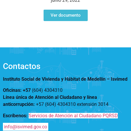
junio 29, 2022
Notificaciones
Vivienda
Vivienda Nueva
Convocatorias
Ver documento
Vivienda un proyecto
familiar
Nosotros
Titulación
¿Qué es el ISVIMED?
Arrendamiento temporal
Opciones de accesibilidad
Plan de Desarrollo
Reconocimiento de
Rendición de cuentas
Edificaciones – C0
Tamaño de la
Directorio de servidores
A+
A
A-
Acompañamiento Social
fuente
Contactos
Encuesta de Percepción
OPV-JVC
Contraste
Instituto Social de Vivienda y Hábitat de Medellín –
Isvimed
Oficinas: +57
(604) 4304310
Centro de relevo
Línea única de Atención al Ciudadano y línea
anticorrupción
:
+57 (604) 4304310 extensión
3014
Más Información sobre Accesibilidad
Escríbenos:
Servicios de Atención al Ciudadano PQRSD
info@isvimed.gov.co