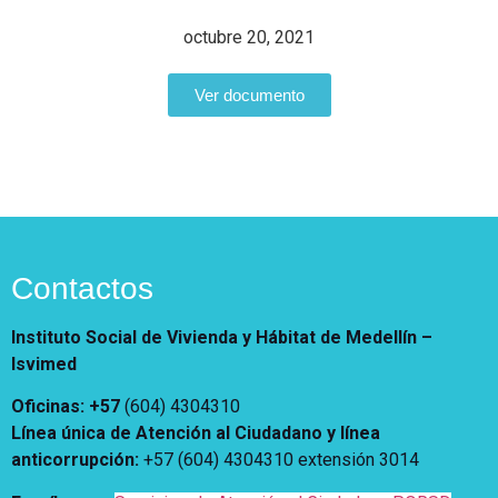
Vivienda Nueva
Convocatorias
octubre 20, 2021
Vivienda un proyecto
familiar
Nosotros
Ver documento
Titulación
¿Qué es el ISVIMED?
Arrendamiento temporal
Opciones de accesibilidad
Plan de Desarrollo
Reconocimiento de
Rendición de cuentas
Edificaciones – C0
Tamaño de la
Directorio de servidores
A+
A
A-
Acompañamiento Social
fuente
Encuesta de Percepción
OPV-JVC
Contraste
Contactos
Centro de relevo
Instituto Social de Vivienda y Hábitat de Medellín –
Isvimed
Más Información sobre Accesibilidad
Oficinas: +57
(604) 4304310
Línea única de Atención al Ciudadano y línea
anticorrupción
:
+57 (604) 4304310 extensión
3014