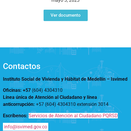
mayo 3, 2023
Notificaciones
Vivienda
Vivienda Nueva
Convocatorias
Ver documento
Vivienda un proyecto
familiar
Nosotros
Titulación
¿Qué es el ISVIMED?
Arrendamiento temporal
Opciones de accesibilidad
Plan de Desarrollo
Reconocimiento de
Rendición de cuentas
Edificaciones – C0
Tamaño de la
Directorio de servidores
A+
A
A-
Acompañamiento Social
fuente
Contactos
Encuesta de Percepción
OPV-JVC
Contraste
Instituto Social de Vivienda y Hábitat de Medellín –
Isvimed
Oficinas: +57
(604) 4304310
Centro de relevo
Línea única de Atención al Ciudadano y línea
anticorrupción
:
+57 (604) 4304310 extensión
3014
Más Información sobre Accesibilidad
Escríbenos:
Servicios de Atención al Ciudadano PQRSD
info@isvimed.gov.co