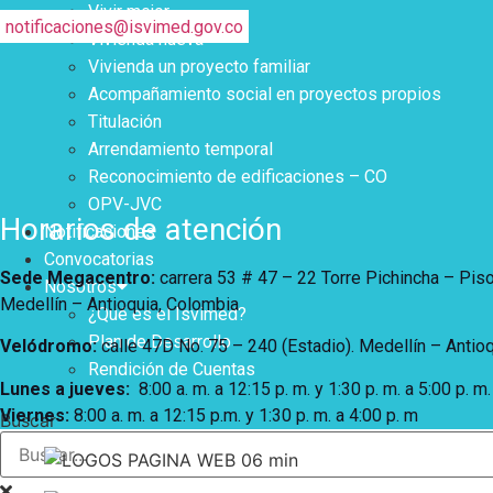
Vivir mejor
notificaciones@isvimed.gov.co
Vivienda nueva
Vivienda un proyecto familiar
Acompañamiento social en proyectos propios
Titulación
Arrendamiento temporal
Reconocimiento de edificaciones – CO
OPV-JVC
Horarios de atención
Notificaciones
Convocatorias
Sede Megacentro:
carrera 53 # 47 – 22 Torre Pichincha – Pis
Nosotros
Medellín – Antioquia, Colombia
¿Qué es el Isvimed?
Plan de Desarrollo
Velódromo:
calle 47D No. 75 – 240 (Estadio). Medellín – Antio
Rendición de Cuentas
Lunes a jueves
:
8:00 a. m. a 12:15 p. m.
y 1:30 p. m. a 5:00 p. m.
Viernes:
8:00 a. m. a 12:15 p.m. y 1:30 p. m. a 4:00 p. m
Buscar