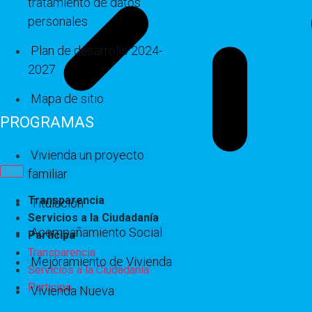
tratamiento de datos
personales
Plan de desarrollo 2024-
2027
Mapa de sitio
PROGRAMAS
Vivienda un proyecto
familiar
Transparencia
Titulación
Servicios a la Ciudadanía
Acompañamiento Social
Participa
Transparencia
Mejoramiento de Vivienda
Servicios a la Ciudadanía
Participa
Vivienda Nueva