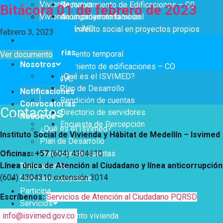
Notificaciones
Vivienda
Vivienda nueva
Reconocimiento de Edificaciones – C0
Bitácora 01 de febrero de 2023
Vivienda un proyecto familiar
Acompañamiento Social
Vivienda Nueva
Convocatorias
OPV-JVC
Acompañamiento social en proyectos propios
Vivienda un proyecto
febrero 3, 2023
Notificaciones
Titulación
familiar
Nosotros
Convocatorias
Arrendamiento temporal
Ver documento
Titulación
¿Qué es el ISVIMED?
Nosotros
Reconocimiento de edificaciones – CO
Arrendamiento temporal
Opciones de accesibilidad
Plan de Desarrollo
¿Qué es el ISVIMED?
OPV-JVC
Reconocimiento de
Rendición de cuentas
Plan de Desarrollo
Notificaciones
Edificaciones – C0
Tamaño de la
Directorio de servidores
Rendición de cuentas
A+
A
A-
Convocatorias
Acompañamiento Social
fuente
Contactos
Directorio de servidores
Encuesta de Percepción
Nosotros
OPV-JVC
Encuesta de Percepción
¿Qué es el Isvimed?
Contraste
Instituto Social de Vivienda y Hábitat de Medellín –
Isvimed
Plan de Desarrollo
Rendición de Cuentas
Oficinas: +57
(604) 4304310
Centro de relevo
Línea única de Atención al Ciudadano y línea anticorrupción
Transparencia
(604) 4304310 extensión
3014
Servicios ciudadanía
Más Información sobre Accesibilidad
Participa
Escríbenos:
Servicios de Atención al Ciudadano PQRSD
Servicios
Mejoramiento vivienda
info@isvimed.gov.co