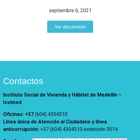
Vivienda Nueva
Convocatorias
septiembre 6, 2021
Vivienda un proyecto
familiar
Nosotros
Ver documento
Titulación
¿Qué es el ISVIMED?
Arrendamiento temporal
Opciones de accesibilidad
Plan de Desarrollo
Reconocimiento de
Rendición de cuentas
Edificaciones – C0
Tamaño de la
Directorio de servidores
A+
A
A-
Acompañamiento Social
fuente
Encuesta de Percepción
OPV-JVC
Contraste
Contactos
Centro de relevo
Instituto Social de Vivienda y Hábitat de Medellín –
Isvimed
Más Información sobre Accesibilidad
Oficinas: +57
(604) 4304310
Línea única de Atención al Ciudadano y línea
anticorrupción
:
+57 (604) 4304310 extensión
3014