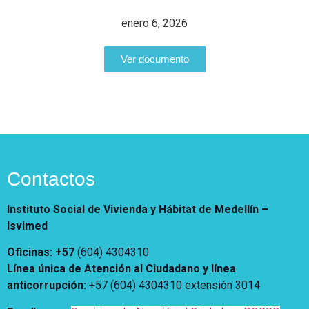
Vivienda Nueva
Convocatorias
enero 6, 2026
Vivienda un proyecto
familiar
Nosotros
Ver documento
Titulación
¿Qué es el ISVIMED?
Arrendamiento temporal
Opciones de accesibilidad
Plan de Desarrollo
Reconocimiento de
Rendición de cuentas
Edificaciones – C0
Tamaño de la
Directorio de servidores
A+
A
A-
Acompañamiento Social
fuente
Encuesta de Percepción
OPV-JVC
Contraste
Contactos
Centro de relevo
Instituto Social de Vivienda y Hábitat de Medellín –
Isvimed
Más Información sobre Accesibilidad
Oficinas: +57
(604) 4304310
Línea única de Atención al Ciudadano y línea
anticorrupción
:
+57 (604) 4304310 extensión
3014