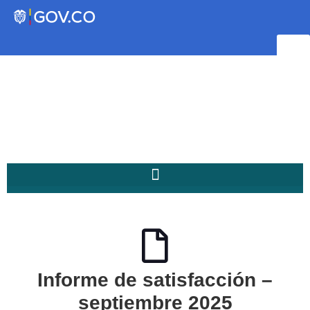
Transparencia
Servicios a la Ciudadanía
Participa
Instituto Social de Vivienda y
Hábitat de Medellín
Informe de satisfacción –
Servicios
Mejoramiento de
septiembre 2025