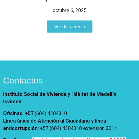
Notificaciones
Vivienda
Vivienda Nueva
octubre 6, 2025
Convocatorias
Vivienda un proyecto
familiar
Ver documento
Nosotros
Titulación
¿Qué es el ISVIMED?
Arrendamiento temporal
Opciones de accesibilidad
Plan de Desarrollo
Reconocimiento de
Rendición de cuentas
Edificaciones – C0
Tamaño de la
Directorio de servidores
A+
A
A-
Acompañamiento Social
fuente
Encuesta de Percepción
OPV-JVC
Contactos
Contraste
Instituto Social de Vivienda y Hábitat de Medellín –
Centro de relevo
Isvimed
Oficinas: +57
(604) 4304310
Más Información sobre Accesibilidad
Línea única de Atención al Ciudadano y línea
anticorrupción
:
+57 (604) 4304310 extensión
3014